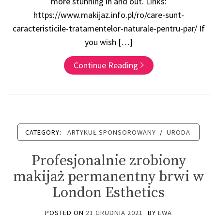
more stunning in and out. Links:
https://www.makijaz.info.pl/ro/care-sunt-
caracteristicile-tratamentelor-naturale-pentru-par/ If
you wish […]
Continue Reading
CATEGORY:
ARTYKUŁ SPONSOROWANY
/
URODA
Profesjonalnie zrobiony
makijaż permanentny brwi w
London Esthetics
POSTED ON
21 GRUDNIA 2021
BY
EWA