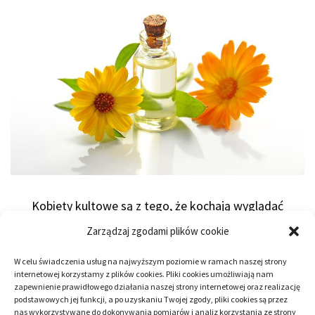
Kobiety kultowe są z tego, że kochają wyglądać
przyzwoicie, że troszczą się niezwykle zarówno o swoje
Zarządzaj zgodami plików cookie
zdrowie, sprawność fizyczna jak i wygląda zewnętrzny,
W celu świadczenia usług na najwyższym poziomie w ramach naszej strony
dlatego także są pewne kosmetyki, bez których
internetowej korzystamy z plików cookies. Pliki cookies umożliwiają nam
większa część kobiet nie wyobraża sobie życia. Robiąc
zapewnienie prawidłowego działania naszej strony internetowej oraz realizację
podstawowych jej funkcji, a po uzyskaniu Twojej zgody, pliki cookies są przez
listę tego typu kosmetyków zasugerowaliśmy się tym,
nas wykorzystywane do dokonywania pomiarów i analiz korzystania ze strony