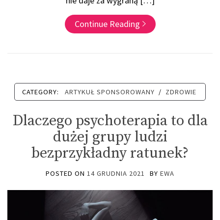
nie daje za wygraną […]
Continue Reading
CATEGORY:
ARTYKUŁ SPONSOROWANY
/
ZDROWIE
Dlaczego psychoterapia to dla
dużej grupy ludzi
bezprzykładny ratunek?
POSTED ON
14 GRUDNIA 2021
BY
EWA