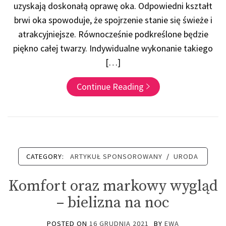
uzyskają doskonałą oprawę oka. Odpowiedni kształt
brwi oka spowoduje, że spojrzenie stanie się świeże i
atrakcyjniejsze. Równocześnie podkreślone będzie
piękno całej twarzy. Indywidualne wykonanie takiego
[…]
Continue Reading
CATEGORY:
ARTYKUŁ SPONSOROWANY
/
URODA
Komfort oraz markowy wygląd
– bielizna na noc
POSTED ON
16 GRUDNIA 2021
BY
EWA