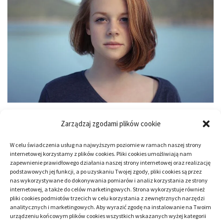
Wykonywana profesjonalnie mikropigmentacja skóry
Zarządzaj zgodami plików cookie
głowy w London Esthetics jest zabiegiem wybieranym
W celu świadczenia usług na najwyższym poziomie w ramach naszej strony
zarówno przez kobiety, jak i przez mężczyzn, którzy
internetowej korzystamy z plików cookies. Pliki cookies umożliwiają nam
zapewnienie prawidłowego działania naszej strony internetowej oraz realizację
zmagają się z tego typu trudnościami jak na przykład:
podstawowych jej funkcji, a po uzyskaniu Twojej zgody, pliki cookies są przez
wycofująca się linia włosów, utrata gęstości lub
nas wykorzystywane do dokonywania pomiarów i analiz korzystania ze strony
internetowej, a także do celów marketingowych. Strona wykorzystuje również
bliznowacenia. Utrata włosów jest zawsze trudnym do
pliki cookies podmiotów trzecich w celu korzystania z zewnętrznych narzędzi
zaakceptowania problemem, a mikropigmentacja skóry
analitycznych i marketingowych. Aby wyrazić zgodę na instalowanie na Twoim
urządzeniu końcowym plików cookies wszystkich wskazanych wyżej kategorii
głowy to zabieg, jaki potrafi temu zaradzić. W […]