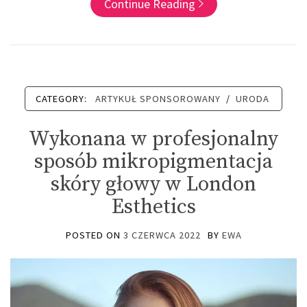
Continue Reading
CATEGORY:
ARTYKUŁ SPONSOROWANY
/
URODA
Wykonana w profesjonalny
sposób mikropigmentacja
skóry głowy w London
Esthetics
POSTED ON
3 CZERWCA 2022
BY
EWA