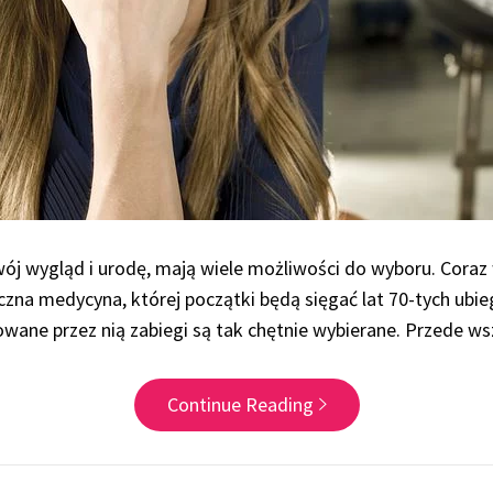
swój wygląd i urodę, mają wiele możliwości do wyboru. Cora
tyczna medycyna, której początki będą sięgać lat 70-tych ub
owane przez nią zabiegi są tak chętnie wybierane. Przede w
Continue Reading