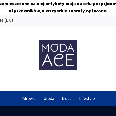
 zamieszczone na niej artykuły mają na celu pozycjon
użytkowników, a wszystkie zostały opłacone.
es (EU)
MODA AC
Znamy się na tym co dobre
Zdrowie
Uroda
Moda
Lifestyle