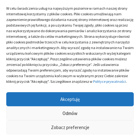
W celu świadczenia usług na najwyższym poziomie w ramach naszej strony
internetowej korzystamy z plików cookies. Pliki cookies umożliwiają nam
zapewnienie prawidłowego działania naszej strony internetowej oraz realizację
CATEGORY:
ARTYKUŁ SPONSOROWANY
/
ZDROWIE
podstawowych jej funkcji, a po uzyskaniu Twojej zgody, pliki cookies są przez
nas wykorzystywane do dokonywania pomiarów i analiz korzystania ze strony
internetowej, a także do celów marketingowych. Strona wykorzystuje również
pliki cookies podmiotów trzecich w celu korzystania z zewnętrznych narzędzi
Zobacz
Previous
Co to jest rehabilitacja urologinekologiczna i
analitycznych i marketingowych. Aby wyrazić zgodę na instalowanie na Twoim
post:
jakie ma zalety
urządzeniu końcowym plików cookies wszystkich wskazanych wyżej kategorii
wpisy
kliknij przycisk "Akceptuję". Poszczególne ustawienia plików cookies możesz
zmieniać po kliknięciu przycisku „Zobacz preferencje”. Jeśli ustawienia
odpowiadają Twoim preferencjom, aby wyrazić zgodę na instalowanie plików
Next
Jak odkryć stosowny zespół na wesele oraz
cookies na Twoim urządzeniu końcowym w wybranym przez Ciebie zakresie
kliknij przycisk "Akceptuję". Szczegółowe znajdziesz w
Polityce prywatności
.
post:
zagwarantować bombową imprę?
Akceptuję
Odmów
Zobacz preferencje
Wszelkie prawa zastrzeżone Theme: Galway Lite by