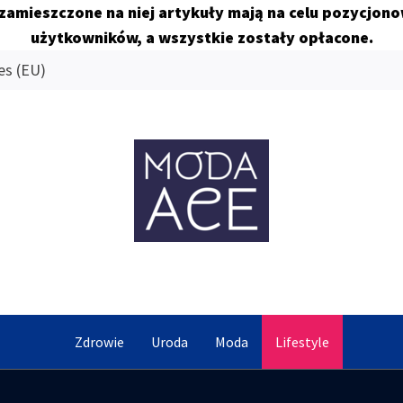
 zamieszczone na niej artykuły mają na celu pozycjon
użytkowników, a wszystkie zostały opłacone.
es (EU)
MODA AC
Znamy się na tym co dobre
Zdrowie
Uroda
Moda
Lifestyle