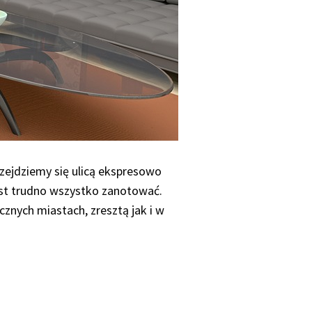
rzejdziemy się ulicą ekspresowo
jest trudno wszystko zanotować.
znych miastach, zresztą jak i w