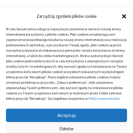
Zarządzaj zgodami plików cookie
ARTYKUŁ SPONSOROWANY
W celu świadczenia usług na najwyższym poziomie w ramach naszej strony
internetowej korzystamy z plików cookies. Pliki cookies umożliwiają nam
zapewnienie prawidłowego działania naszej strony internetowej oraz realizację
podstawowych jej funkcji, a po uzyskaniu Twojej zgody, pliki cookies są przez
nas wykorzystywane do dokonywania pomiarów i analiz korzystania ze strony
internetowej, a także do celów marketingowych. Strona wykorzystuje również
CATEGORY:
ARTYKUŁ SPONSOROWANY
/
URODA
pliki cookies podmiotów trzecich w celu korzystania z zewnętrznych narzędzi
analitycznych i marketingowych. Aby wyrazić zgodę na instalowanie na Twoim
urządzeniu końcowym plików cookies wszystkich wskazanych wyżej kategorii
kliknij przycisk "Akceptuję". Poszczególne ustawienia plików cookies możesz
Zobacz
Previous
Informacje o macicy – poronienia oraz aborcje
zmieniać po kliknięciu przycisku „Zobacz preferencje”. Jeśli ustawienia
post:
odpowiadają Twoim preferencjom, aby wyrazić zgodę na instalowanie plików
wpisy
cookies na Twoim urządzeniu końcowym w wybranym przez Ciebie zakresie
kliknij przycisk "Akceptuję". Szczegółowe znajdziesz w
Polityce prywatności
.
Next
Kompozycja poligraficzna dla każdego ślubu
post:
Akceptuję
Odmów