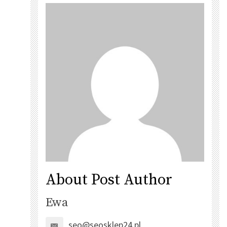
About Post Author
Ewa
seo@seosklep24.pl