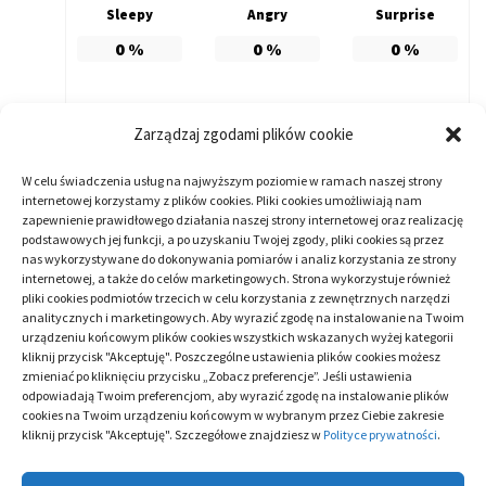
Sleepy
Angry
Surprise
0
%
0
%
0
%
Zarządzaj zgodami plików cookie
ARTYKUŁ SPONSOROWANY
W celu świadczenia usług na najwyższym poziomie w ramach naszej strony
internetowej korzystamy z plików cookies. Pliki cookies umożliwiają nam
zapewnienie prawidłowego działania naszej strony internetowej oraz realizację
podstawowych jej funkcji, a po uzyskaniu Twojej zgody, pliki cookies są przez
nas wykorzystywane do dokonywania pomiarów i analiz korzystania ze strony
internetowej, a także do celów marketingowych. Strona wykorzystuje również
CATEGORY:
ARTYKUŁ SPONSOROWANY
/
ZDROWIE
pliki cookies podmiotów trzecich w celu korzystania z zewnętrznych narzędzi
analitycznych i marketingowych. Aby wyrazić zgodę na instalowanie na Twoim
urządzeniu końcowym plików cookies wszystkich wskazanych wyżej kategorii
kliknij przycisk "Akceptuję". Poszczególne ustawienia plików cookies możesz
Zobacz
Previous
Bezpieczne odżywki dla organizmu ludzkiego
zmieniać po kliknięciu przycisku „Zobacz preferencje”. Jeśli ustawienia
post:
odpowiadają Twoim preferencjom, aby wyrazić zgodę na instalowanie plików
wpisy
cookies na Twoim urządzeniu końcowym w wybranym przez Ciebie zakresie
kliknij przycisk "Akceptuję". Szczegółowe znajdziesz w
Polityce prywatności
.
Next
Dentysta – leczenie i wybielanie zębów
post: