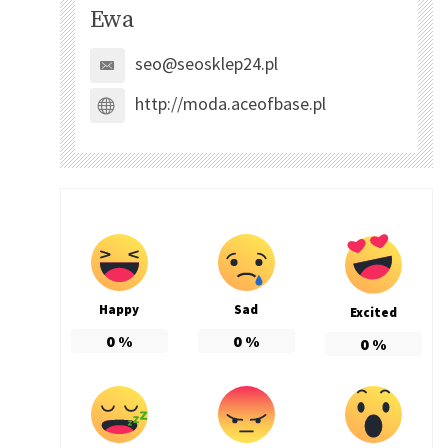
Ewa
seo@seosklep24.pl
http://moda.aceofbase.pl
Happy
Sad
Excited
0
%
0
%
0
%