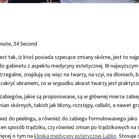
inute, 34 Second
est tak, iż ktoś posiada szpecące zmiany skórne, jest to na
o gabinetu z aspektu medycyny estetycznej. W najwyższym 
rzegalne, znajdują się więc na twarzy, na szyi, na dłoniach
ę zakryć ubraniem, co w wypadku akurat twarzy jest prakty
abiegów, jakie są proponowane, są w głównej mierze zabieg
an skórnych, takich jak blizny, rozstępy, cellulit, a nawet gr
nież do peelingu, a również do zabiegu formułowanego jako
ten sposób trądziku, czy również zmian po trądzikowych na s
ięcej o tym na
klinika medycyny estetycznej Lublin
. Stosuje