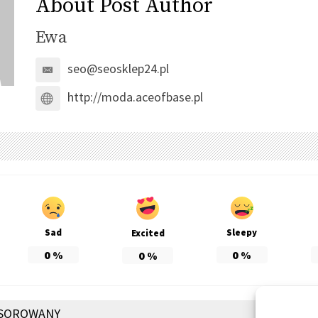
About Post Author
Ewa
seo@seosklep24.pl
http://moda.aceofbase.pl
Sad
Sleepy
Excited
0
%
0
%
0
%
SOROWANY