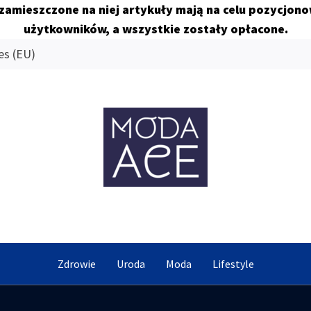
 zamieszczone na niej artykuły mają na celu pozycjon
użytkowników, a wszystkie zostały opłacone.
es (EU)
MODA AC
Znamy się na tym co dobre
Zdrowie
Uroda
Moda
Lifestyle