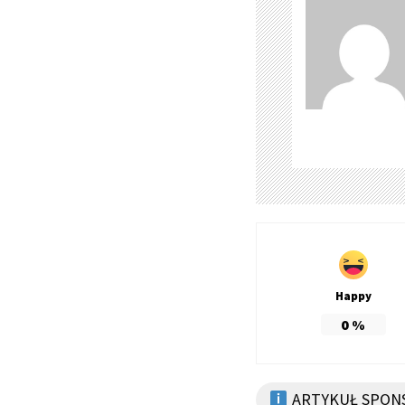
Happy
0
%
ARTYKUŁ SPON