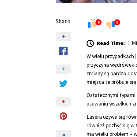
Share
0
0
Read Time:
1 M
W wielu przypadkach j
przyczyna wędrówek d
zmiany są bardzo dost
miejsca te próbuje si
Ostatecznymi typami z
usuwaniu wszelkich zmi
Lasera używa się rów
również pozbyć się w 
ma wielki problem – w