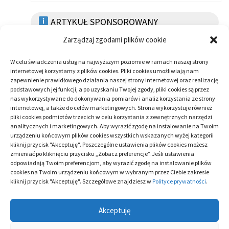
ARTYKUŁ SPONSOROWANY
Zarządzaj zgodami plików cookie
W celu świadczenia usług na najwyższym poziomie w ramach naszej strony
internetowej korzystamy z plików cookies. Pliki cookies umożliwiają nam
zapewnienie prawidłowego działania naszej strony internetowej oraz realizację
CATEGORY:
ARTYKUŁ SPONSOROWANY
/
ZDROWIE
podstawowych jej funkcji, a po uzyskaniu Twojej zgody, pliki cookies są przez
nas wykorzystywane do dokonywania pomiarów i analiz korzystania ze strony
internetowej, a także do celów marketingowych. Strona wykorzystuje również
pliki cookies podmiotów trzecich w celu korzystania z zewnętrznych narzędzi
Zobacz
Previous
Kłopoty z penisem? Są farmaceutyki, które
analitycznych i marketingowych. Aby wyrazić zgodę na instalowanie na Twoim
post:
pomogą
urządzeniu końcowym plików cookies wszystkich wskazanych wyżej kategorii
wpisy
kliknij przycisk "Akceptuję". Poszczególne ustawienia plików cookies możesz
zmieniać po kliknięciu przycisku „Zobacz preferencje”. Jeśli ustawienia
odpowiadają Twoim preferencjom, aby wyrazić zgodę na instalowanie plików
Next
Eksperci poprawiający urodę – czemu
cookies na Twoim urządzeniu końcowym w wybranym przez Ciebie zakresie
kliknij przycisk "Akceptuję". Szczegółowe znajdziesz w
Polityce prywatności
.
post:
należałoby dobrze wybrać gabinet?
Akceptuję